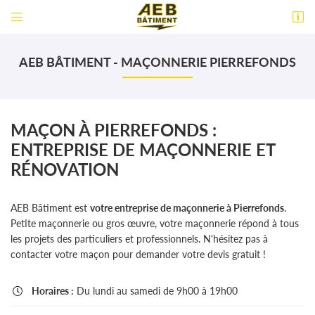


18 Rue Blaise Pascal
60800 Crépy-en-Valois
AEB BÂTIMENT - MAÇONNERIE PIERREFONDS
06 30 69 90 31
MAÇON À PIERREFONDS :
ENTREPRISE DE MAÇONNERIE ET
RÉNOVATION
AEB Bâtiment est
votre entreprise de maçonnerie à Pierrefonds
.
Petite maçonnerie ou gros œuvre, votre maçonnerie répond à tous
les projets des particuliers et professionnels. N'hésitez pas à
contacter votre maçon pour demander votre devis gratuit !
Horaires :
Du lundi au samedi de 9h00 à 19h00
