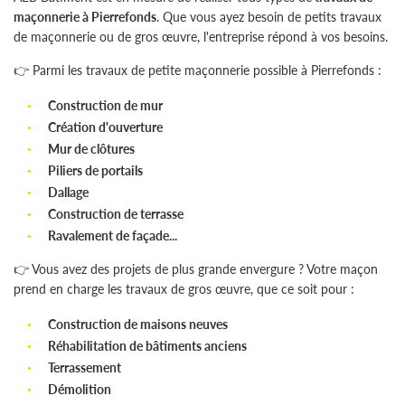
maçonnerie à Pierrefonds
. Que vous ayez besoin de petits travaux
de maçonnerie ou de gros œuvre, l'entreprise répond à vos besoins.
👉 Parmi les travaux de petite maçonnerie possible à Pierrefonds :
Construction de mur
L'entreprise
Une questio
Création d'ouverture
Mur de clôtures
nnerie Générale
Piliers de portails
Dallage
rerie & Isolation
06 30 69 90 
Construction de terrasse
erie – Electricité
Ravalement de façade...
s réalisations
👉 Vous avez des projets de plus grande envergure ? Votre maçon
prend en charge les travaux de gros œuvre, que ce soit pour :
Témoignages
Construction de maisons neuves
Rejoignez-nous
Actualités
Réhabilitation de bâtiments anciens
Terrassement
Contact
Démolition