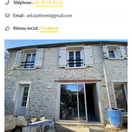
Téléphone :
06 30 69 90 31

Email :
aeb.batiment@gmail.com

Réseau social :
Facebook
