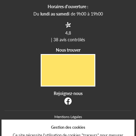
Horaires d'ouverture :
Du
lundi au samedi
de 9h00 à 19h00
4,8
| 38 avis contrôlés
Nous trouver
Rejoignez-nous
Mentions Légales
Conditions générales d'utilisation
Gestion des cookies
Politique de confidentialité
Gestion des cookies
Ce site nécessite l'utilisation de cookies "traceurs" pour mesurer