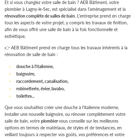
Et si vous changiez votre salle de bain ? AEB Bâtiment, votre
plombier à Lagny-le-Sec, est spécialisé dans l'aménagement et la
rénovation complète de salles de bain
. L'entreprise prend en charge
tous les aspects de votre projet, y compris les travaux de finition,
afin de vous offrir une salle de bain à la fois fonctionnelle et
esthétique.
👉 AEB Bâtiment prend en charge tous les travaux inhérents à la
L'entreprise
Une questio
rénovation de salle de bain :
nnerie Générale
douche à l'italienne,
baignoire,
rerie & Isolation
06 30 69 90 
raccordement, canalisation,
erie – Electricité
robinetterie, évier, lavabo,
toilettes...
s réalisations
Que vous souhaitiez créer une douche à l'italienne moderne,
Témoignages
installer une nouvelle baignoire, ou rénover complètement votre
salle de bain, votre
plombier
vous conseille sur les meilleures
Rejoignez-nous
Actualités
options en termes de matériaux, de styles et de tendances, en
veillant toujours à respecter vos goûts, vos préférences et votre
Contact