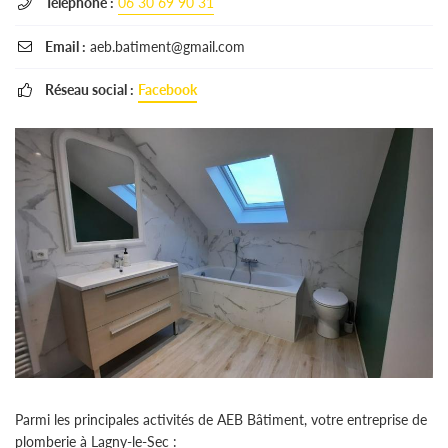
Téléphone :
06 30 69 90 31

Email :
aeb.batiment@gmail.com

Réseau social :
Facebook

Parmi les principales activités de AEB Bâtiment, votre entreprise de
plomberie à Lagny-le-Sec :