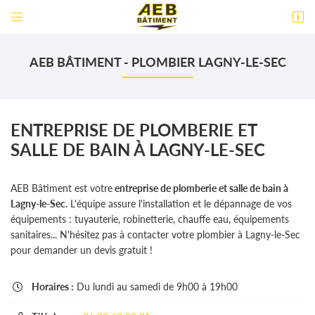


18 Rue Blaise Pascal
60800 Crépy-en-Valois
AEB BÂTIMENT - PLOMBIER LAGNY-LE-SEC
06 30 69 90 31
ENTREPRISE DE PLOMBERIE ET
SALLE DE BAIN À LAGNY-LE-SEC
AEB Bâtiment est votre
entreprise de plomberie et salle de bain à
Lagny-le-Sec
. L'équipe assure l'installation et le dépannage de vos
équipements : tuyauterie, robinetterie, chauffe eau, équipements
sanitaires... N'hésitez pas à contacter votre plombier à Lagny-le-Sec
pour demander un devis gratuit !
Horaires :
Du lundi au samedi de 9h00 à 19h00
