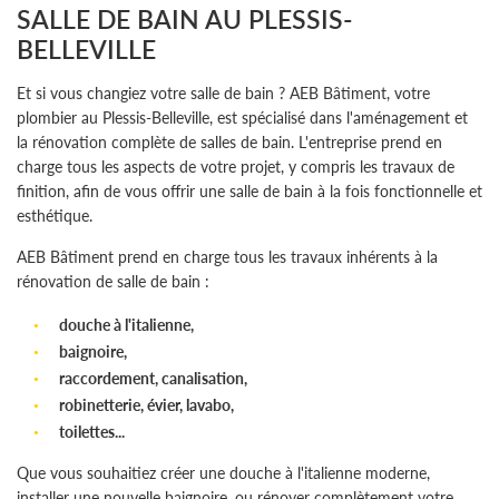
SALLE DE BAIN AU PLESSIS-
BELLEVILLE
Et si vous changiez votre salle de bain ? AEB Bâtiment, votre
plombier au Plessis-Belleville, est spécialisé dans l'aménagement et
la rénovation complète de salles de bain. L'entreprise prend en
charge tous les aspects de votre projet, y compris les travaux de
finition, afin de vous offrir une salle de bain à la fois fonctionnelle et
esthétique.
L'entreprise
Une questio
AEB Bâtiment prend en charge tous les travaux inhérents à la
nnerie Générale
rénovation de salle de bain :
rerie & Isolation
douche à l'italienne,
06 30 69 90 
baignoire,
erie – Electricité
raccordement, canalisation,
robinetterie, évier, lavabo,
s réalisations
toilettes...
Témoignages
Que vous souhaitiez créer une douche à l'italienne moderne,
installer une nouvelle baignoire, ou rénover complètement votre