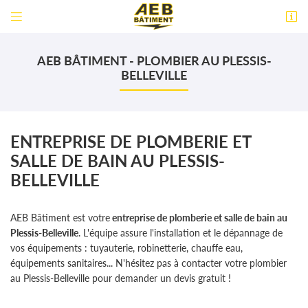


18 Rue Blaise Pascal
60800 Crépy-en-Valois
AEB BÂTIMENT - PLOMBIER AU PLESSIS-
06 30 69 90 31
BELLEVILLE
ENTREPRISE DE PLOMBERIE ET
SALLE DE BAIN AU PLESSIS-
BELLEVILLE
AEB Bâtiment est votre
entreprise de plomberie et salle de bain au
Plessis-Belleville
. L'équipe assure l'installation et le dépannage de
vos équipements : tuyauterie, robinetterie, chauffe eau,
équipements sanitaires... N'hésitez pas à contacter votre plombier
au Plessis-Belleville pour demander un devis gratuit !