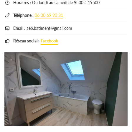
Horaires :
Du lundi au samedi de 9h00 à 19h00

Téléphone :
06 30 69 90 31

Email :
aeb.batiment@gmail.com

Réseau social :
Facebook
