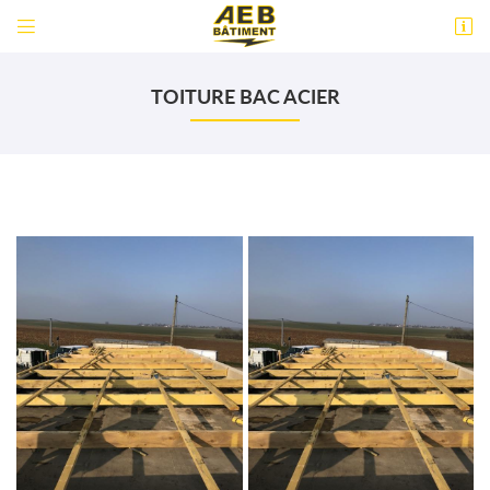


18 Rue Blaise Pascal
60800 Crépy-en-Valois
TOITURE BAC ACIER
06 30 69 90 31