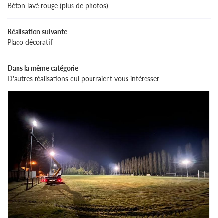
Béton lavé rouge (plus de photos)
Réalisation suivante
Placo décoratif
L'entreprise
Une questio
nnerie Générale
Dans la même catégorie
D'autres réalisations qui pourraient vous intéresser
rerie & Isolation
06 30 69 90 
erie – Electricité
s réalisations
Témoignages
Rejoignez-nous
Actualités
Contact